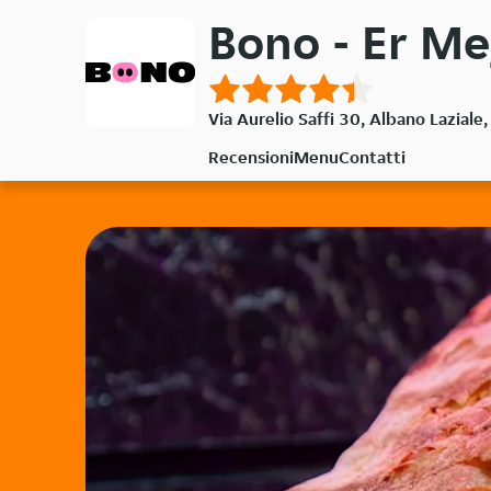
Passa
Bono - Er M
al
contenuto
principale
Via Aurelio Saffi 30, Albano Lazial
Recensioni
Menu
Contatti