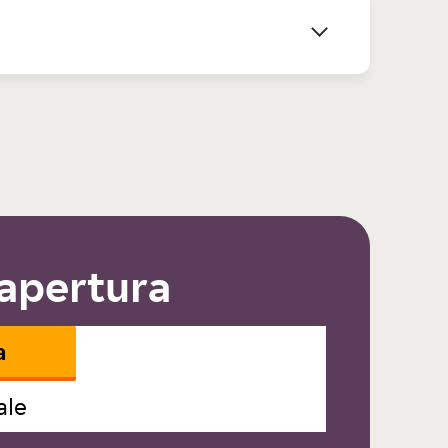
 apertura
a
ale