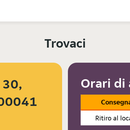
Trovaci
Orari di
 30,
 00041
Consegn
Ritiro al loc